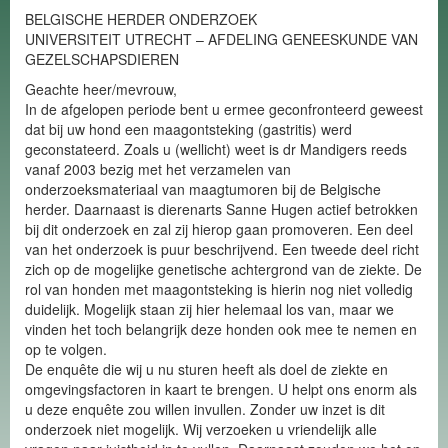
BELGISCHE HERDER ONDERZOEK
UNIVERSITEIT UTRECHT – AFDELING GENEESKUNDE VAN
GEZELSCHAPSDIEREN
Geachte heer/mevrouw,
In de afgelopen periode bent u ermee geconfronteerd geweest
dat bij uw hond een maagontsteking (gastritis) werd
geconstateerd. Zoals u (wellicht) weet is dr Mandigers reeds
vanaf 2003 bezig met het verzamelen van
onderzoeksmateriaal van maagtumoren bij de Belgische
herder. Daarnaast is dierenarts Sanne Hugen actief betrokken
bij dit onderzoek en zal zij hierop gaan promoveren. Een deel
van het onderzoek is puur beschrijvend. Een tweede deel richt
zich op de mogelijke genetische achtergrond van de ziekte. De
rol van honden met maagontsteking is hierin nog niet volledig
duidelijk. Mogelijk staan zij hier helemaal los van, maar we
vinden het toch belangrijk deze honden ook mee te nemen en
op te volgen.
De enquête die wij u nu sturen heeft als doel de ziekte en
omgevingsfactoren in kaart te brengen. U helpt ons enorm als
u deze enquête zou willen invullen. Zonder uw inzet is dit
onderzoek niet mogelijk. Wij verzoeken u vriendelijk alle