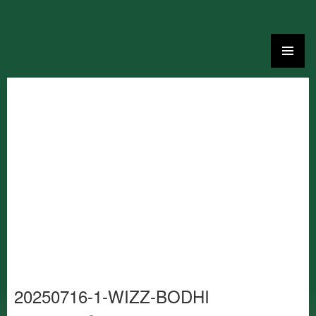
Ga
naar
de
inhoud
20250716-1-WIZZ-BODHI