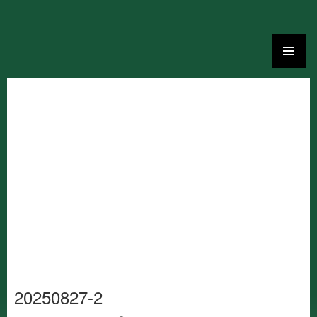
Ga
naar
de
inhoud
20250827-2