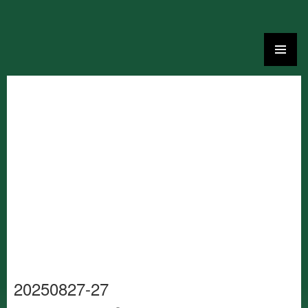
Ga
naar
de
inhoud
20250827-27