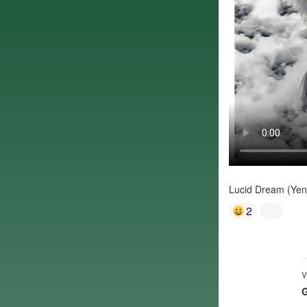
Lucid Dream (Yent
2
V