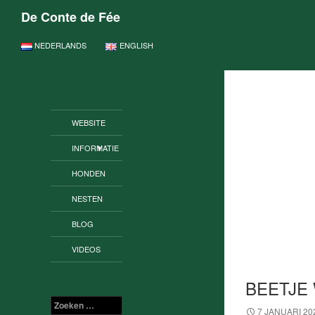
De Conte de Fée
GA NAAR DE INHOUD
NEDERLANDS
ENGLISH
WEBSITE
INFORMATIE
HONDEN
NESTEN
BLOG
VIDEOS
BEETJE
Zoeken
7 JANUARI 20
naar: