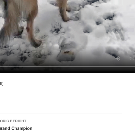
l)
Bericht
ORIG BERICHT
navigatie
Grand Champion