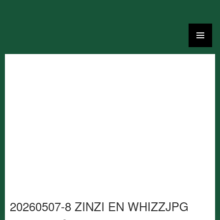
Ga
naar
de
inhoud
20260507-8 ZINZI EN WHIZZJPG