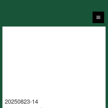
Ga
naar
de
inhoud
20250823-14