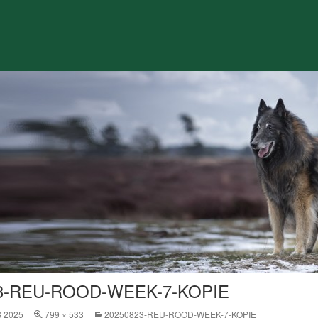
3-REU-ROOD-WEEK-7-KOPIE
 2025
799 × 533
20250823-REU-ROOD-WEEK-7-KOPIE