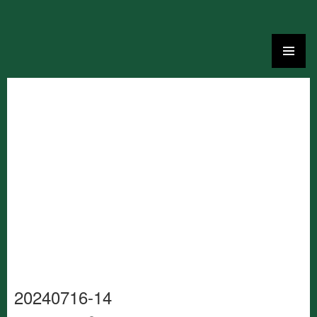
Ga
naar
de
inhoud
20240716-14