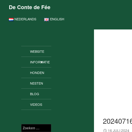
De Conte de Fée
GA NAAR DE INHOUD
NEDERLANDS
ENGLISH
WEBSITE
INFORMATIE
HONDEN
NESTEN
BLOG
VIDEOS
2024071
Zoeken
16 JULI 2024
naar: