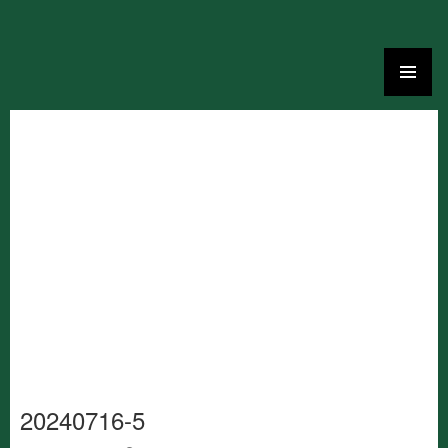
Ga
naar
de
inhoud
20240716-5