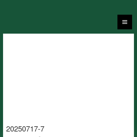
Ga
naar
de
inhoud
20250717-7