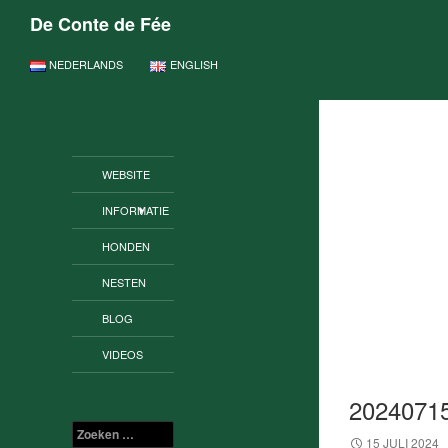
De Conte de Fée
GA NAAR DE INHOUD
NEDERLANDS
ENGLISH
WEBSITE
INFORMATIE
HONDEN
NESTEN
BLOG
VIDEOS
2024071
Zoeken
15 JULI 2024
naar: