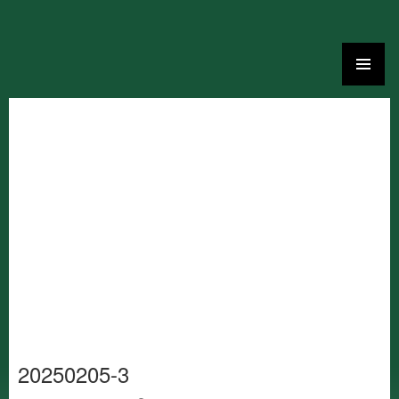
Ga
naar
de
inhoud
20250205-3