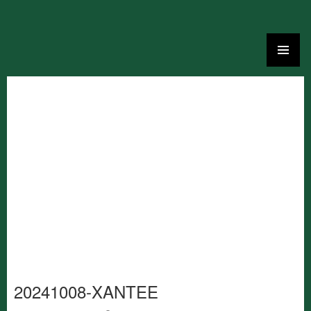
Ga
naar
de
inhoud
20241008-XANTEE