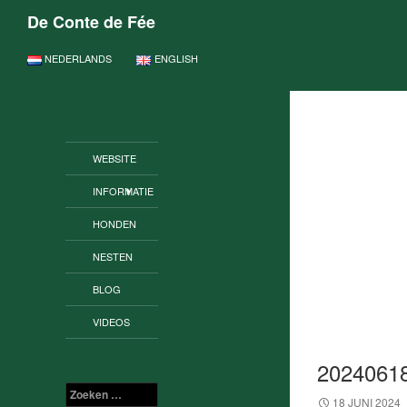
De Conte de Fée
GA NAAR DE INHOUD
NEDERLANDS
ENGLISH
WEBSITE
INFORMATIE
HONDEN
NESTEN
BLOG
VIDEOS
2024061
Zoeken
18 JUNI 2024
naar: