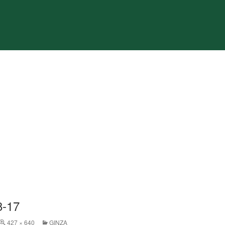
8-17
427 × 640
GINZA