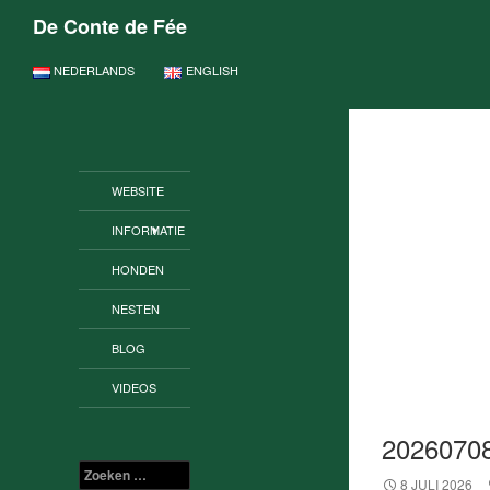
De Conte de Fée
GA NAAR DE INHOUD
NEDERLANDS
ENGLISH
WEBSITE
INFORMATIE
HONDEN
NESTEN
BLOG
VIDEOS
2026070
Zoeken
8 JULI 2026
naar: