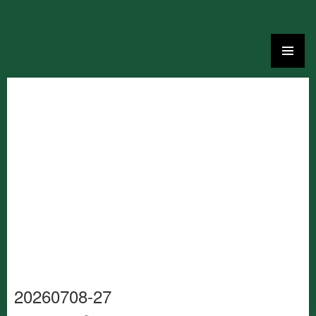
Ga
naar
de
inhoud
20260708-27