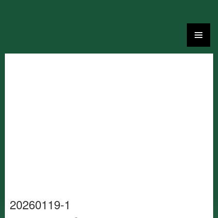
Ga
naar
de
inhoud
20260119-1