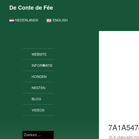
De Conte de Fée
GA NAAR DE INHOUD
NEDERLANDS
ENGLISH
WEBSITE
INFORMATIE
HONDEN
NESTEN
BLOG
VIDEOS
7A1A547
Zoeken
8 JANUARI 20
naar: