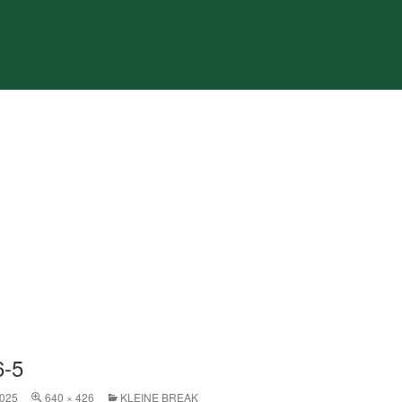
6-5
025
640 × 426
KLEINE BREAK