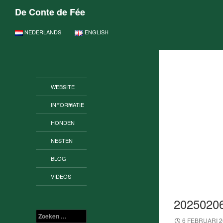
De Conte de Fée
GA NAAR DE INHOUD
NEDERLANDS
ENGLISH
WEBSITE
INFORMATIE
HONDEN
NESTEN
BLOG
VIDEOS
2025020
Zoeken
6 FEBRUARI 2
naar: