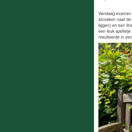
Vandaag examen le
afzoeken naar de 
liggen) en een li
een leuk spelletj
resulteerde in e