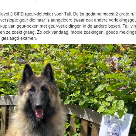
vel 3 SIFD (geur-detectie) voor Tali. De jongedame moest 2 grote ru
verstopte geur die haar is aangeleerd (waar ook andere verleidingsge
ne-up van geur-boxen met geur-verleidingen in de andere boxen. Tali vin
e en ze zoekt graag. Zo ook vandaag, mooie zoekingen, goede melding
en geslaagd examen.