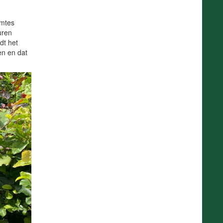
imtes
uren
dt het
en en dat