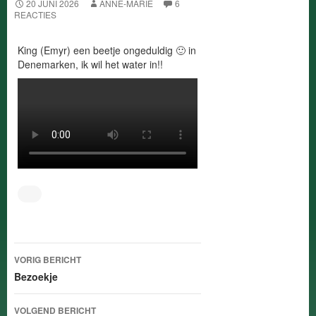
20 JUNI 2026
ANNE-MARIE
6
REACTIES
King (Emyr) een beetje ongeduldig 🙂 in
Denemarken, ik wil het water in!!
Bericht
VORIG BERICHT
navigatie
Bezoekje
VOLGEND BERICHT