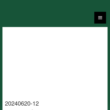
Ga
naar
de
inhoud
20240620-12