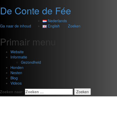
De Conte de Fée
Nederlands
Ga naar de inhoud
English
Zoeken
Primair menu
Website
Informatie
Gezondheid
Honden
Nesten
Blog
Videos
Zoeken naar: