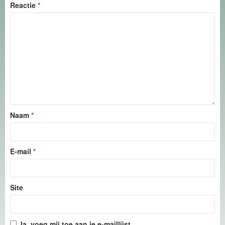
Reactie
*
Naam
*
E-mail
*
Site
Ja, voeg mij toe aan je e-maillijst