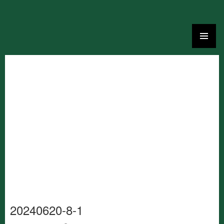
Ga
naar
de
inhoud
20240620-8-1