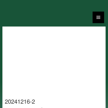
Ga
naar
de
inhoud
20241216-2