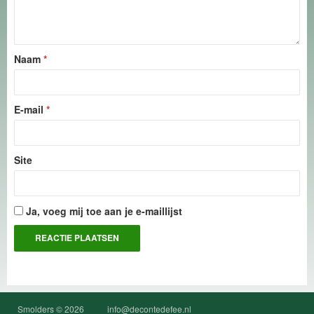
Naam
*
E-mail
*
Site
Ja, voeg mij toe aan je e-maillijst
Smolders © 2026
info@decontedefee.nl