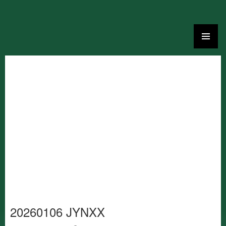
Ga
naar
de
inhoud
20260106 JYNXX