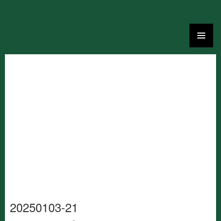
Ga
naar
de
inhoud
20250103-21