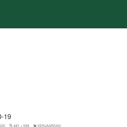
0-19
025
481 × 599
VERJAARDAG