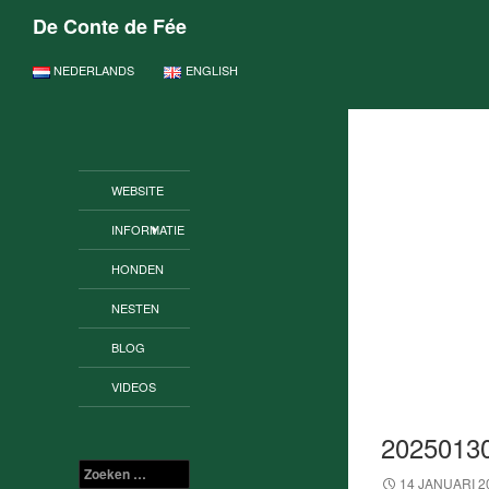
De Conte de Fée
GA NAAR DE INHOUD
NEDERLANDS
ENGLISH
WEBSITE
INFORMATIE
HONDEN
NESTEN
BLOG
VIDEOS
2025013
Zoeken
14 JANUARI 2
naar: