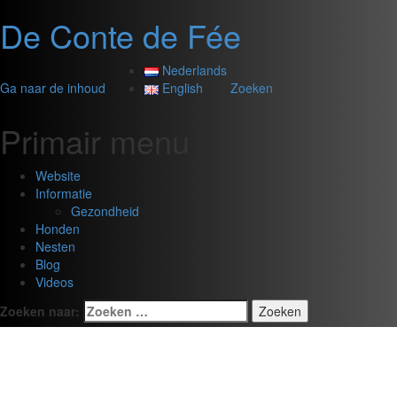
De Conte de Fée
Nederlands
Ga naar de inhoud
English
Zoeken
Primair menu
Website
Informatie
Gezondheid
Honden
Nesten
Blog
Videos
Zoeken naar: