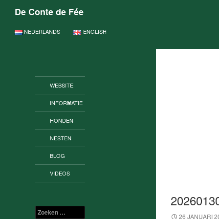
De Conte de Fée
GA NAAR DE INHOUD
NEDERLANDS
ENGLISH
WEBSITE
INFORMATIE
HONDEN
NESTEN
BLOG
VIDEOS
2026013
Zoeken
26 JANUARI 2
naar: