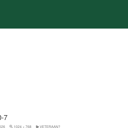
0-7
026
1024 × 768
VETERAAN?