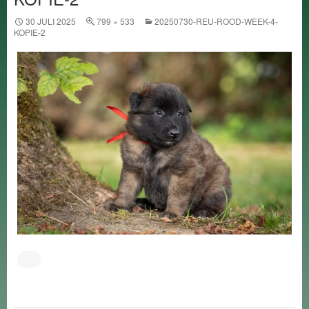
30 JULI 2025
799 × 533
20250730-REU-ROOD-WEEK-4-
KOPIE-2