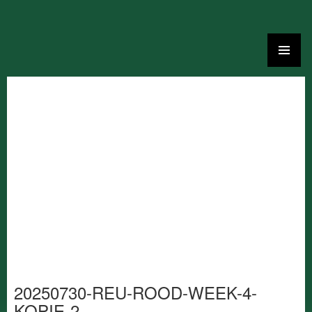
Ga
naar
de
inhoud
20250730-REU-ROOD-WEEK-4-
KOPIE-2