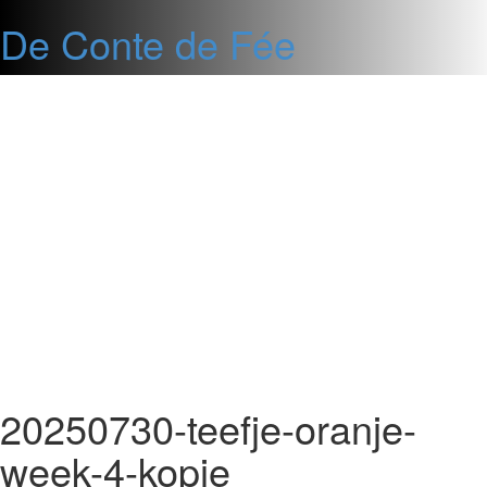
De Conte de Fée
Ga
naar
de
inhoud
20250730-teefje-oranje-
week-4-kopie