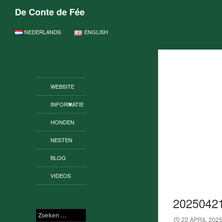
De Conte de Fée
GA NAAR DE INHOUD
NEDERLANDS
ENGLISH
WEBSITE
INFORMATIE
HONDEN
NESTEN
BLOG
VIDEOS
2025042
Zoeken
22 APRIL 202
naar: