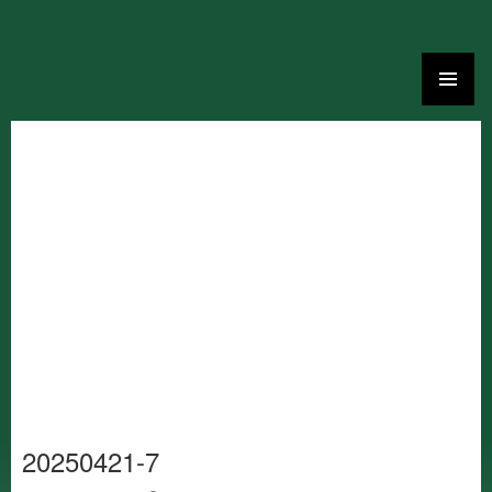
Ga
naar
de
inhoud
20250421-7