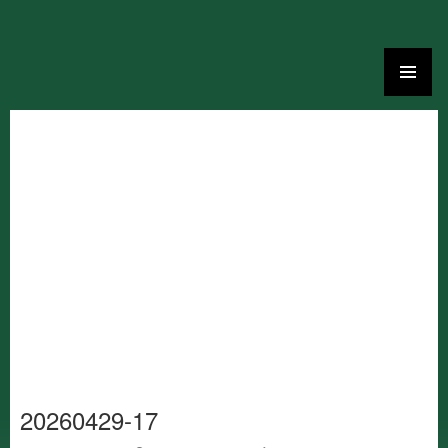
Ga
naar
de
inhoud
20260429-17