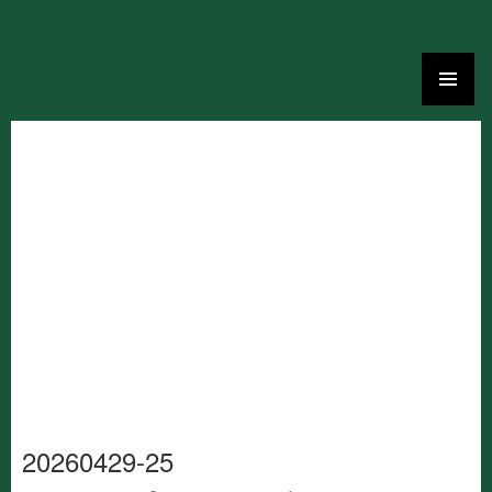
Ga
naar
de
inhoud
20260429-25