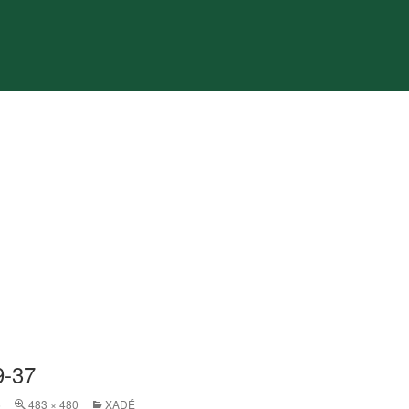
9-37
6
483 × 480
XADÉ