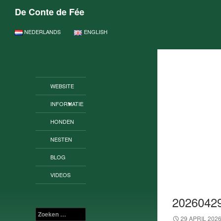
De Conte de Fée
GA NAAR DE INHOUD
NEDERLANDS
ENGLISH
WEBSITE
INFORMATIE
HONDEN
NESTEN
BLOG
VIDEOS
2026042
Zoeken
29 APRIL 202
naar: