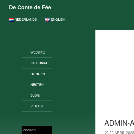
De Conte de Fée
GA NAAR DE INHOUD
NEDERLANDS
ENGLISH
WEBSITE
INFORMATIE
HONDEN
NESTEN
BLOG
VIDEOS
ADMIN-
Zoeken
29 APRIL 202
naar: