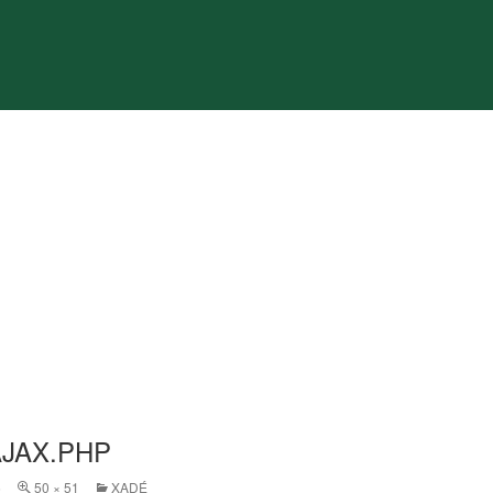
AJAX.PHP
6
50 × 51
XADÉ