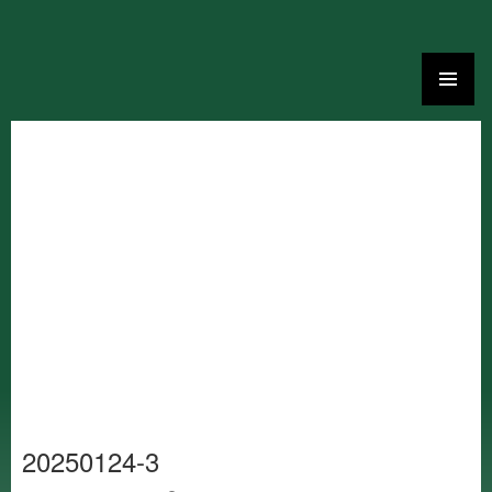
Ga
naar
de
inhoud
20250124-3