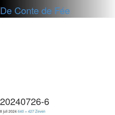
De Conte de Fée
Ga
naar
de
inhoud
20240726-6
8 juli 2024
640 × 427
Zeven