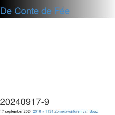
De Conte de Fée
Ga
naar
de
inhoud
20240917-9
17 september 2024
2016 × 1134
Zomeravonturen van Boaz