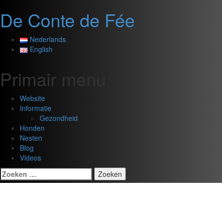
De Conte de Fée
Ga
Nederlands
naar
English
Zoeken
de
inhoud
Primair menu
Website
Informatie
Gezondheid
Honden
Nesten
Blog
Videos
Zoeken
naar: