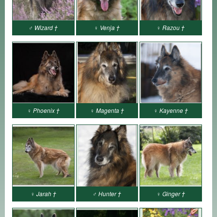
♂ Wizard †
♀ Venja †
♀ Razou †
♀ Phoenix †
♀ Magenta †
♀ Kayenne †
♀ Jarah †
♂ Hunter †
♀ Ginger †