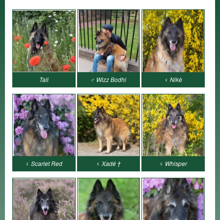
Tali
♂ Wizz Bodhi
♀ Nikè
♀ Scarlet Red
♀ Xadé †
♀ Whisper